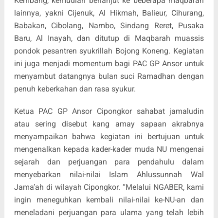
Kembang, kemudian berlanjut ke beberapa maqbarah
lainnya, yakni Cijenuk, Al Hikmah, Balieur, Cihurang,
Babakan, Cibolang, Nambo, Sindang Reret, Pusaka
Baru, Al Inayah, dan ditutup di Maqbarah muassis
pondok pesantren syukrillah Bojong Koneng. Kegiatan
ini juga menjadi momentum bagi PAC GP Ansor untuk
menyambut datangnya bulan suci Ramadhan dengan
penuh keberkahan dan rasa syukur.
Ketua PAC GP Ansor Cipongkor sahabat jamaludin
atau sering disebut kang amay sapaan akrabnya
menyampaikan bahwa kegiatan ini bertujuan untuk
mengenalkan kepada kader-kader muda NU mengenai
sejarah dan perjuangan para pendahulu dalam
menyebarkan nilai-nilai Islam Ahlussunnah Wal
Jama’ah di wilayah Cipongkor. “Melalui NGABER, kami
ingin meneguhkan kembali nilai-nilai ke-NU-an dan
meneladani perjuangan para ulama yang telah lebih