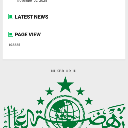
November 02, 2025
LATEST NEWS
PAGE VIEW
1
0
2
2
2
5
NUKBB.OR.ID