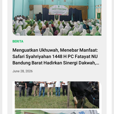
BERITA
Menguatkan Ukhuwah, Menebar Manfaat:
Safari Syahriyahan 1448 H PC Fatayat NU
Bandung Barat Hadirkan Sinergi Dakwah,
Kepedulian Sosial, dan Pemberdayaan
June 28, 2026
Perempuan