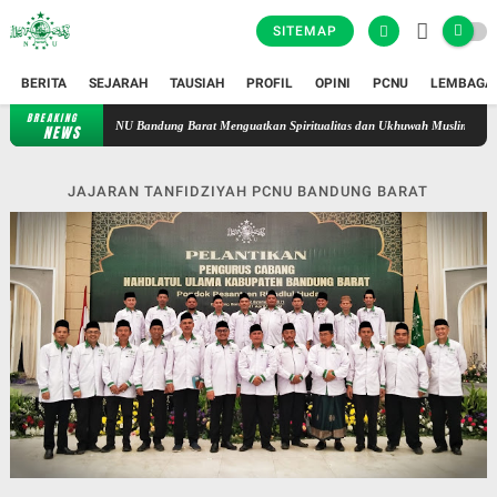
SITEMAP
BERITA
SEJARAH
TAUSIAH
PROFIL
OPINI
PCNU
LEMBAGA
BREAKING
Istiqamah di Tengah Kesibukan: Safari Syahrihan Fatayat NU Bandung Bara
NEWS
JAJARAN TANFIDZIYAH PCNU BANDUNG BARAT