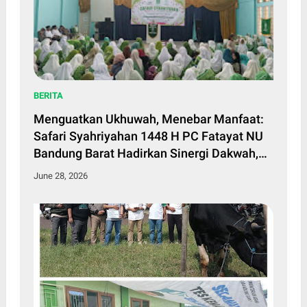
BERITA
Menguatkan Ukhuwah, Menebar Manfaat:
Safari Syahriyahan 1448 H PC Fatayat NU
Bandung Barat Hadirkan Sinergi Dakwah,
Kepedulian Sosial, dan Pemberdayaan
June 28, 2026
Perempuan