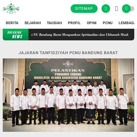
SITEMAP
BERITA
SEJARAH
TAUSIAH
PROFIL
OPINI
PCNU
LEMBAGA
BREAKING
Istiqamah di Tengah Kesibukan: Safari Syahrihan Fatayat NU Bandung
NEWS
JAJARAN TANFIDZIYAH PCNU BANDUNG BARAT