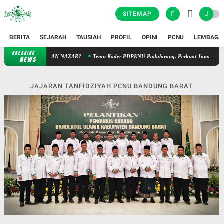
SITEMAP
BERITA
SEJARAH
TAUSIAH
PROFIL
OPINI
PCNU
LEMBAGA
BREAKING
G KURBAN NAZAR?
Temu Kader PDPKNU Padalarang, Perkuat Jamaah dan Jam’iyah
NEWS
JAJARAN TANFIDZIYAH PCNU BANDUNG BARAT