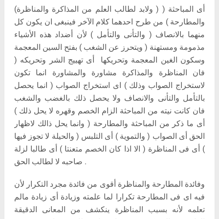
(ولابد لطالب العلم من المذاكرة والمناظرة ) أى المباحثة (
والمطارحة ) من طرح احدهما كلام الآخر فينبغى ان يكون كل
منهما بالانصاف ( والتأنى والتأمل ) لأن أضداد هذه الأشياء
مذمومة ومستهنة ( ويتحرز عن الشغب ) بفتح السين المعجمة
وسكون الغين المعجمة وتحريكها أى تهييج الشر وتحريكه (
فان المناظرة والمذاكرة مشاورة والمشاورة انما تكون
لاستخراج الصواب وذلك ) اى استخراج الصواب ( انما يحصل
بالتأمل والتأنى والانصاف ولا يحصل ذلك بالغضب والشغب
فان كانت نيته من المباحثة الزام الخصم وقهره لا يحل ذلك )
أى ما ذكر من المباحثة والمطارحة ( وانما يحل ذالك لاظهار
الحق أى الصواب ( والتموية ) أى التلبس ( والحيلة لا تجوز فيها
) أى فى المناظرة ( الا اذا كان الخصم متعنتا ) أى طالبا لزلة
صاحبه لا لطالب الحق .
وفائدة المطارحة والمناظرة أقوى من فائدة مجرد التكرار لأن
فيه اى فى المطارحة تكرارا لما علمته وزيادة أى زيادة مالم
تعلمه لأنه بسبب المناظرة ينكشف من المعانى الدقيقة